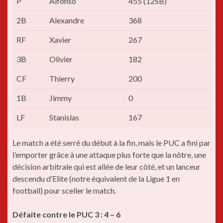
P
Alfonso
455 (12SB)
2B
Alexandre
368
RF
Xavier
267
3B
Olivier
182
CF
Thierry
200
1B
Jimmy
0
LF
Stanislas
167
Le match a été serré du début à la fin, mais le PUC a fini par
l’emporter grâce à une attaque plus forte que la nôtre, une
décision arbitrale qui est allée de leur côté, et un lanceur
descendu d’Elite (notre équivalent de la Ligue 1 en
football) pour sceller le match.
Défaite contre le PUC 3 : 4 – 6