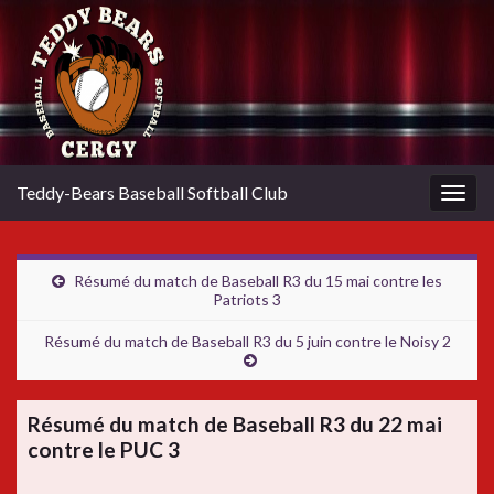
Teddy-Bears Baseball Softball Club
Togg
navig
Résumé du match de Baseball R3 du 15 mai contre les
Patriots 3
Résumé du match de Baseball R3 du 5 juin contre le Noisy 2
Résumé du match de Baseball R3 du 22 mai
contre le PUC 3