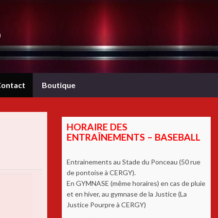
b
ontact
Boutique
HORAIRE DES
ENTRAÎNEMENTS – BASEBALL
Entrainements au Stade du Ponceau (50 rue
de pontoise à CERGY).
En GYMNASE (même horaires) en cas de pluie
et en hiver, au gymnase de la Justice (La
Justice Pourpre à CERGY)