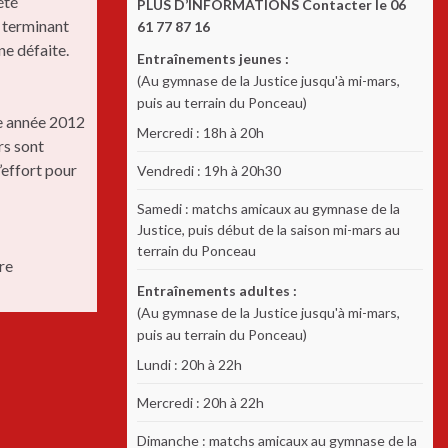
été
PLUS D’INFORMATIONS Contacter le 06
 terminant
61 77 87 16
ne défaite.
Entraînements jeunes :
(Au gymnase de la Justice jusqu'à mi-mars,
puis au terrain du Ponceau)
te année 2012
Mercredi : 18h à 20h
rs sont
’effort pour
Vendredi : 19h à 20h30
Samedi : matchs amicaux au gymnase de la
Justice, puis début de la saison mi-mars au
terrain du Ponceau
re
Entraînements adultes :
(Au gymnase de la Justice jusqu'à mi-mars,
puis au terrain du Ponceau)
Lundi : 20h à 22h
Mercredi : 20h à 22h
Dimanche : matchs amicaux au gymnase de la