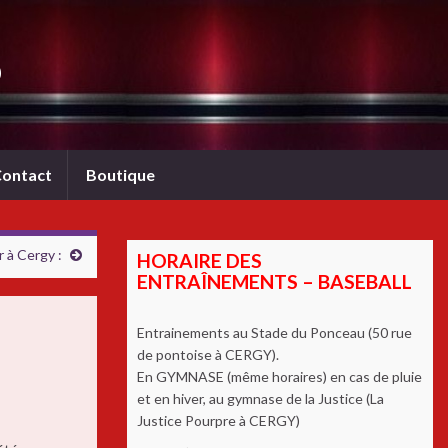
b
ontact
Boutique
 à Cergy :
HORAIRE DES
ENTRAÎNEMENTS – BASEBALL
Entrainements au Stade du Ponceau (50 rue
de pontoise à CERGY).
En GYMNASE (même horaires) en cas de pluie
et en hiver, au gymnase de la Justice (La
Justice Pourpre à CERGY)