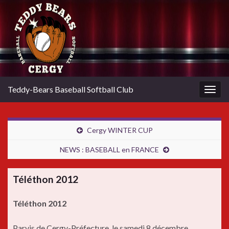
Teddy-Bears Baseball Softball Club
Togg
navig
Cergy WINTER CUP
NEWS : BASEBALL en FRANCE
Téléthon 2012
Téléthon 2012
Parvis de Cergy-Préfecture, le samedi 8 décembre