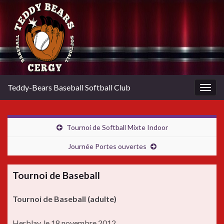
Teddy-Bears Baseball Softball Club
Togg
navig
Tournoi de Softball Mixte Indoor
Journée Portes ouvertes
Tournoi de Baseball
Tournoi de Baseball (adulte)
Herblay, le 18 novembre 2012