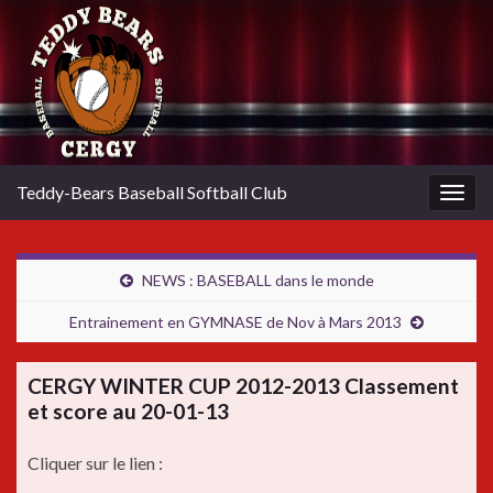
Teddy-Bears Baseball Softball Club
Togg
navig
NEWS : BASEBALL dans le monde
Entrainement en GYMNASE de Nov à Mars 2013
CERGY WINTER CUP 2012-2013 Classement
et score au 20-01-13
Cliquer sur le lien :