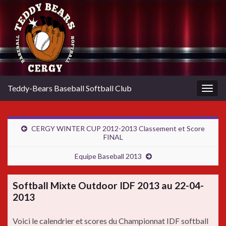
Teddy-Bears Baseball Softball Club
Togg
navig
CERGY WINTER CUP 2012-2013 Classement et Score
FINAL
Equipe Baseball 2013
Softball Mixte Outdoor IDF 2013 au 22-04-
2013
Voici le calendrier et scores du Championnat IDF softball