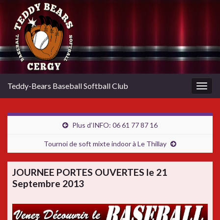
Teddy-Bears Baseball Softball Club
Togg
navig
Plus d’INFO: 06 61 77 87 16
Tournoi de soft mixte indoor à Le Thillay
JOURNEE PORTES OUVERTES le 21
Septembre 2013