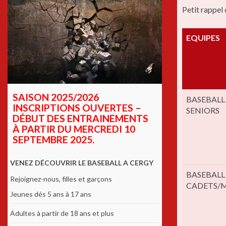
Petit rappel 
EQUIPES
SAISON 2025/2026
BASEBALL (
INSCRIPTIONS OUVERTES –
SENIORS
DÉBUT DES ENTRAINEMENTS
À PARTIR DU MERCREDI 10
SEPTEMBRE 2025.
VENEZ DÉCOUVRIR LE BASEBALL A CERGY
BASEBALL (
Rejoignez-nous, filles et garçons
CADETS/M
Jeunes dés 5 ans à 17 ans
Adultes à partir de 18 ans et plus