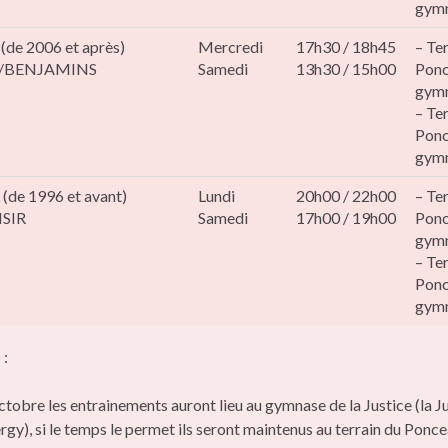
gym
de 2006 et après)
Mercredi
17h30 / 18h45
– Te
/BENJAMINS
Samedi
13h30 / 15h00
Ponc
gym
– Te
Ponc
gym
de 1996 et avant)
Lundi
20h00 / 22h00
– Te
SIR
Samedi
17h00 / 19h00
Ponc
gym
– Te
Ponc
gym
:
ctobre les entrainements auront lieu au gymnase de la Justice (la J
gy), si le temps le permet ils seront maintenus au terrain du Ponce