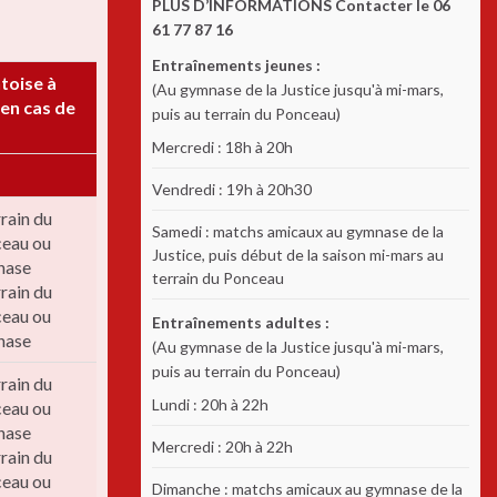
PLUS D’INFORMATIONS Contacter le 06
61 77 87 16
Entraînements jeunes :
toise à
(Au gymnase de la Justice jusqu'à mi-mars,
en cas de
puis au terrain du Ponceau)
Mercredi : 18h à 20h
Vendredi : 19h à 20h30
rrain du
Samedi : matchs amicaux au gymnase de la
eau ou
Justice, puis début de la saison mi-mars au
nase
terrain du Ponceau
rrain du
eau ou
Entraînements adultes :
nase
(Au gymnase de la Justice jusqu'à mi-mars,
puis au terrain du Ponceau)
rrain du
Lundi : 20h à 22h
eau ou
nase
Mercredi : 20h à 22h
rrain du
eau ou
Dimanche : matchs amicaux au gymnase de la