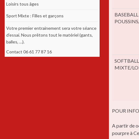
Loisirs tous âges
BASEBALL (
Sport Mixte : Filles et garçons
POUSSINS
Votre premier entrainement sera votre séance
d’essai. Nous prêtons tout le matériel (gants,
balles, …).
Contact 06 61 77 87 16
SOFTBALL (
MIXTE/LOI
POUR INFO 
A partir de o
pourpre à Cer