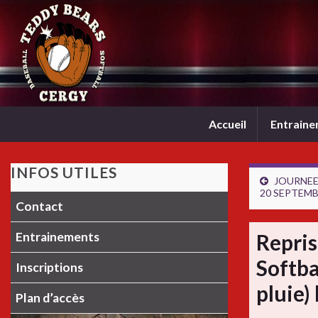
Accueil
Entrain
INFOS UTILES
JOURNEE
20 SEPTEMB
Contact
Entrainements
Repris
Softba
Inscriptions
pluie)
Plan d’accès