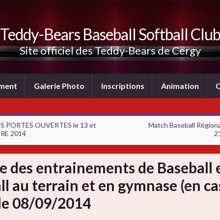
Teddy-Bears Baseball Softball Clu
Site officiel des Teddy-Bears de Cergy
ement
Galerie Photo
Inscriptions
Animation
C
S PORTES OUVERTES le 13 et
Match Baseball Régional
RE 2014
2
e des entrainements de Baseball 
ll au terrain et en gymnase (en ca
 le 08/09/2014