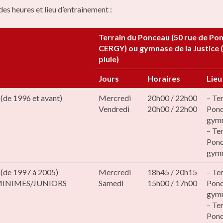
des heures et lieu d’entrainement :
Terrain du Ponceau (50 rue de Pon
CERGY) ou gymnase de la Justice (
pluie)
Jours
Horaires
Lieu
de 1996 et avant)
Mercredi
20h00 / 22h00
– Te
Vendredi
20h00 / 22h00
Ponc
gym
– Te
Ponc
gym
de 1997 à 2005)
Mercredi
18h45 / 20h15
– Te
INIMES/JUNIORS
Samedi
15h00 / 17h00
Ponc
gym
– Te
Ponc