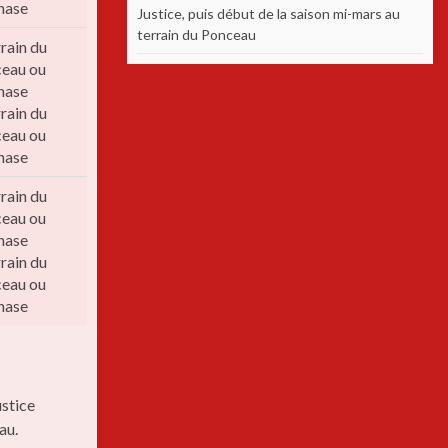
nase
Justice, puis début de la saison mi-mars au
terrain du Ponceau
rrain du
eau ou
nase
rrain du
eau ou
nase
rrain du
eau ou
nase
rrain du
eau ou
nase
ustice
au.