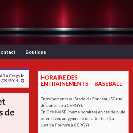
b
ontact
Boutique
 3 à Cergy le
HORAIRE DES
1/09/2014
ENTRAÎNEMENTS – BASEBALL
et
Entrainements au Stade du Ponceau (50 rue
de pontoise à CERGY).
s de
En GYMNASE (même horaires) en cas de pluie
et en hiver, au gymnase de la Justice (La
Justice Pourpre à CERGY)