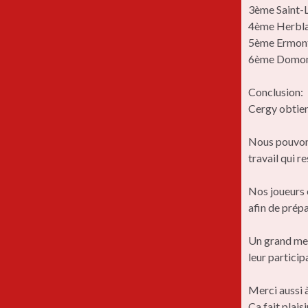
3ème Saint-L
4ème Herbla
5ème Ermont
6ème Domon
Conclusion:
Cergy obtien
Nous pouvons
travail qui r
Nos joueurs 
afin de prép
Un grand mer
leur particip
Merci aussi 
Ça fait plais