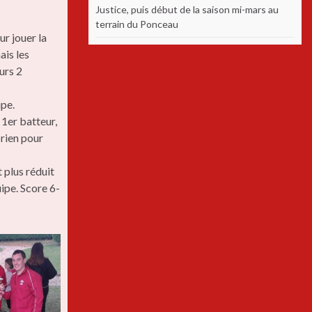
Justice, puis début de la saison mi-mars au
terrain du Ponceau
ur jouer la
ais les
urs 2
ipe.
1er batteur,
 rien pour
 plus réduit
ipe. Score 6-