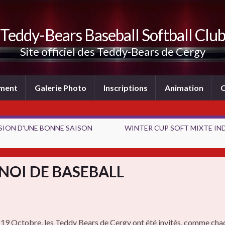
Teddy-Bears Baseball Softball Clu
Site officiel des Teddy-Bears de Cergy
ement
Galerie Photo
Inscriptions
Animation
C
ION D’UNE BONNE SAISON
WINTER CUP SOFT MIXTE IN
NOI DE BASEBALL
19 Octobre, les Teddy Bears de Cergy ont été invités, comme cha