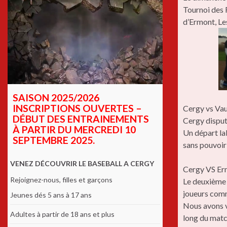
Tournoi des 
d’Ermont, Le
SAISON 2025/2026
INSCRIPTIONS OUVERTES –
Cergy vs Vau
DÉBUT DES ENTRAINEMENTS
Cergy disput
À PARTIR DU MERCREDI 10
Un départ la
SEPTEMBRE 2025.
sans pouvoir 
VENEZ DÉCOUVRIR LE BASEBALL A CERGY
Cergy VS Er
Rejoignez-nous, filles et garçons
Le deuxième 
joueurs comm
Jeunes dés 5 ans à 17 ans
Nous avons v
Adultes à partir de 18 ans et plus
long du matc