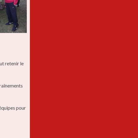
t retenir le
traînements
 équipes pour