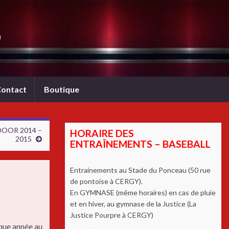
b
ontact
Boutique
DOOR 2014 –
HORAIRE DES
2015
ENTRAÎNEMENTS – BASEBALL
Entrainements au Stade du Ponceau (50 rue
de pontoise à CERGY).
En GYMNASE (même horaires) en cas de pluie
et en hiver, au gymnase de la Justice (La
Justice Pourpre à CERGY)
que année au