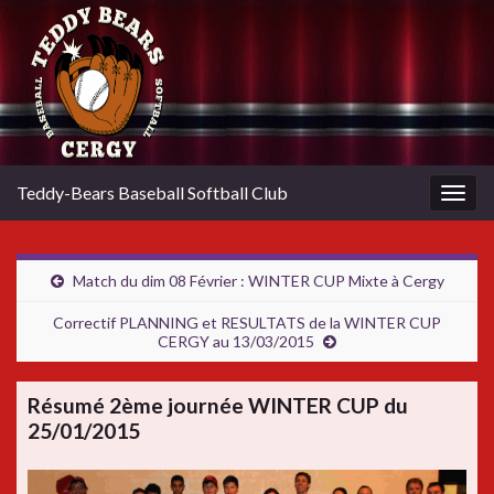
Teddy-Bears Baseball Softball Club
Togg
navig
Match du dim 08 Février : WINTER CUP Mixte à Cergy
Correctif PLANNING et RESULTATS de la WINTER CUP
CERGY au 13/03/2015
Résumé 2ème journée WINTER CUP du
25/01/2015