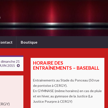
b
ontact
Boutique
3 dimanche 21
HORAIRE DES
JUIN 2015
ENTRAÎNEMENTS – BASEBALL
Entrainements au Stade du Ponceau (50 rue
de pontoise à CERGY).
En GYMNASE (même horaires) en cas de pluie
et en hiver, au gymnase de la Justice (La
Justice Pourpre à CERGY)
CERGY)