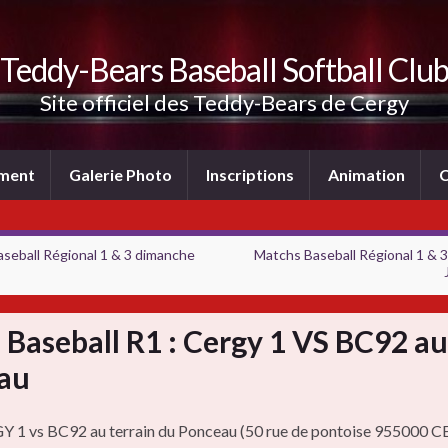
Teddy-Bears Baseball Softball Clu
Site officiel des Teddy-Bears de Cergy
ement
Galerie Photo
Inscriptions
Animation
C
seball Régional 1 & 3 dimanche
Matchs Baseball Régional 1 & 
Baseball R1 : Cergy 1 VS BC92 au
au
 1 vs BC92 au terrain du Ponceau (50 rue de pontoise 955000 