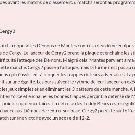
ipes avant les matchs de classement. 6 matchs seront au programm
Cergy2
atch a opposé les Démons de Mantes contre la deuxième équipe s
s de Cergy
.
Le lanceur de Cergy2 prend la plaque et enchaîne les st
ifficulté l’attaque des Démons. Malgré cela, Mantes parvient à ma
cette manche. Cergy2 passe à l’attaque, mais la forme n’est pas au
ons qui réussissent à bloquer les frappes de leurs adversaires. La 
it sur une égalité. Les ours suivent le rythme de leur lanceur en ex
les jeux simples et en éliminant les 3 batteurs de cette manche. A l
nt en force et enchaîne les bonnes frappes perçant la défense de 
 points supplémentaires. La défense des Teddy Bears reste réguliè
a chance aux Démons de rentrer sur base. Cergy2 persiste sur l’offe
atch sur une victoire avec
un score de 12-2.