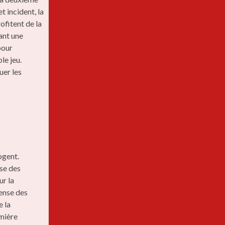
t incident, la
ofitent de la
ant une
pour
le jeu.
uer les
ogent.
se des
ur la
fense des
e la
emière