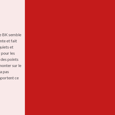
Le BK semble
te et fait
uiets et
 pour les
r des points
monter sur le
ra pas
emportent ce