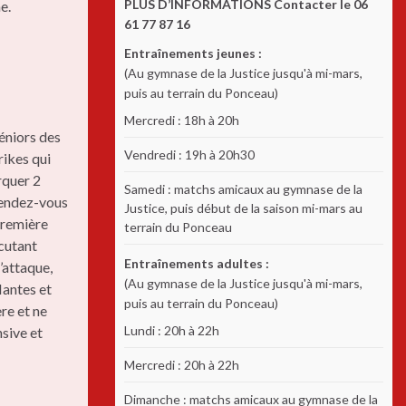
PLUS D’INFORMATIONS Contacter le 06
e.
61 77 87 16
Entraînements jeunes :
(Au gymnase de la Justice jusqu'à mi-mars,
puis au terrain du Ponceau)
Mercredi : 18h à 20h
éniors des
Vendredi : 19h à 20h30
rikes qui
rquer 2
Samedi : matchs amicaux au gymnase de la
 rendez-vous
Justice, puis début de la saison mi-mars au
première
terrain du Ponceau
écutant
Entraînements adultes :
’attaque,
(Au gymnase de la Justice jusqu'à mi-mars,
Mantes et
puis au terrain du Ponceau)
re et ne
Lundi : 20h à 22h
nsive et
Mercredi : 20h à 22h
Dimanche : matchs amicaux au gymnase de la