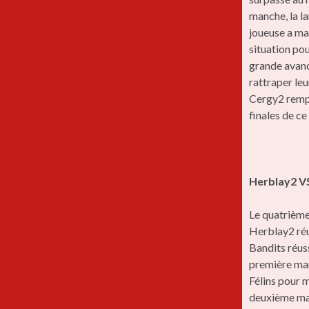
manche, la la
joueuse a ma
situation po
grande avanc
rattraper leu
Cergy2 remp
finales de ce
Herblay2 V
Le quatrième
Herblay2 réu
Bandits réuss
première man
Félins pour m
deuxième man