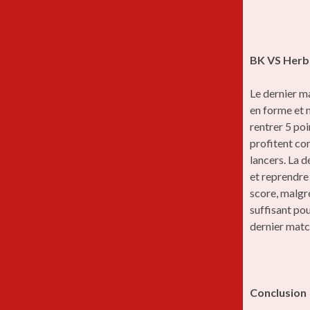
BK VS Herb
Le dernier m
en forme et m
rentrer 5 poi
profitent co
lancers. La d
et reprendre
score, malgré
suffisant pou
dernier matc
Conclusion