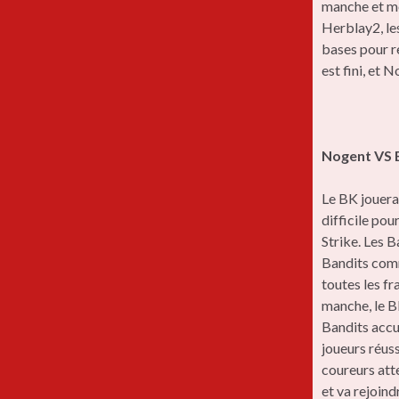
manche et mo
Herblay2, les
bases pour re
est fini, et
Nogent VS 
Le BK jouera
difficile pou
Strike. Les B
Bandits comm
toutes les fr
manche, le B
Bandits accu
joueurs réuss
coureurs att
et va rejoind