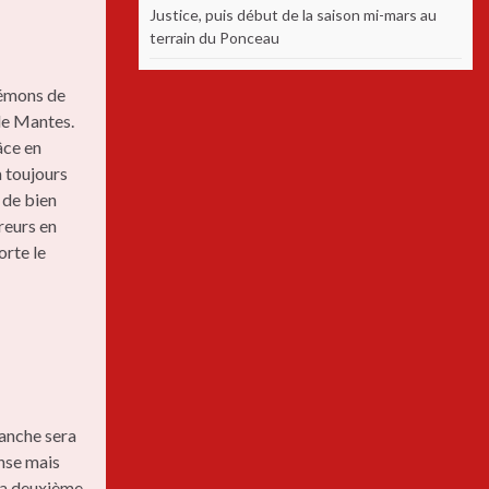
Justice, puis début de la saison mi-mars au
terrain du Ponceau
Démons de
 de Mantes.
âce en
a toujours
 de bien
reurs en
orte le
manche sera
ense mais
 la deuxième