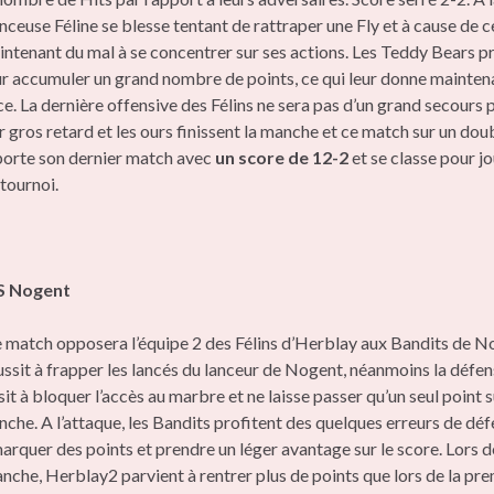
nceuse Féline se blesse tentant de rattraper une Fly et à cause de ce
intenant du mal à se concentrer sur ses actions. Les Teddy Bears pr
ur accumuler un grand nombre de points, ce qui leur donne mainten
e. La dernière offensive des Félins ne sera pas d’un grand secours 
r gros retard et les ours finissent la manche et ce match sur un doub
orte son dernier match avec
un score de 12-2
et se classe pour jo
 tournoi.
S Nogent
 match opposera l’équipe 2 des Félins d’Herblay aux Bandits de N
ssit à frapper les lancés du lanceur de Nogent, néanmoins la défen
it à bloquer l’accès au marbre et ne laisse passer qu’un seul point s
che. A l’attaque, les Bandits profitent des quelques erreurs de dé
arquer des points et prendre un léger avantage sur le score. Lors d
che, Herblay2 parvient à rentrer plus de points que lors de la pr