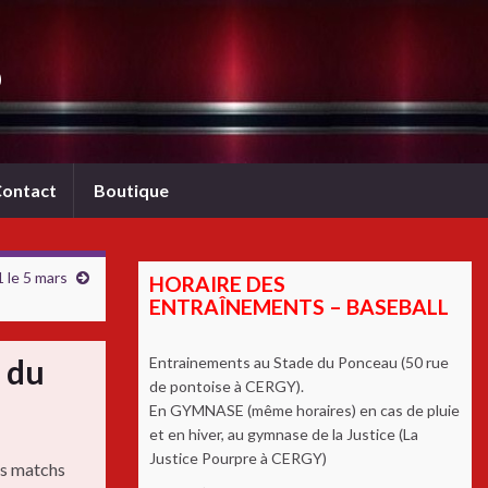
b
ontact
Boutique
 le 5 mars
HORAIRE DES
ENTRAÎNEMENTS – BASEBALL
 du
Entrainements au Stade du Ponceau (50 rue
de pontoise à CERGY).
En GYMNASE (même horaires) en cas de pluie
et en hiver, au gymnase de la Justice (La
Justice Pourpre à CERGY)
rs matchs