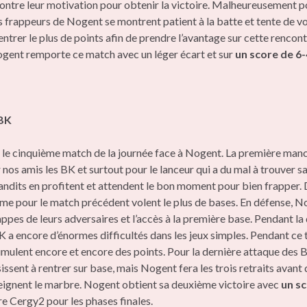
ntre leur motivation pour obtenir la victoire. Malheureusement p
 frappeurs de Nogent se montrent patient à la batte et tente de vol
ntrer le plus de points afin de prendre l’avantage sur cette rencon
 Nogent remporte ce match avec un léger écart et sur
un score de 6-
BK
 le cinquième match de la journée face à Nogent. La première manc
r nos amis les BK et surtout pour le lanceur qui a du mal à trouver s
andits en profitent et attendent le bon moment pour bien frapper. D
e pour le match précédent volent le plus de bases. En défense, 
appes de leurs adversaires et l’accès à la première base. Pendant l
K a encore d’énormes difficultés dans les jeux simples. Pendant ce 
mulent encore et encore des points. Pour la dernière attaque des B
issent à rentrer sur base, mais Nogent fera les trois retraits avant 
eignent le marbre. Nogent obtient sa deuxième victoire avec
un sc
re Cergy2 pour les phases finales.