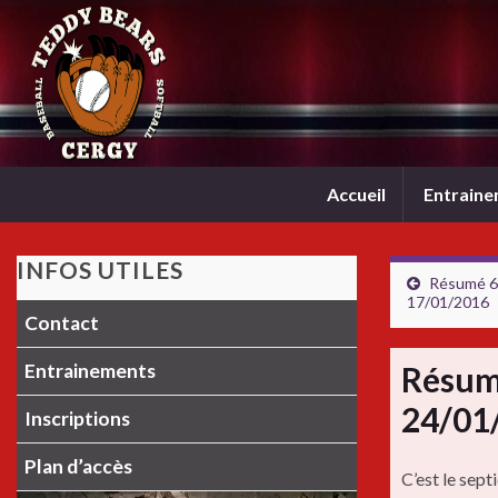
Accueil
Entrain
INFOS UTILES
Résumé 6è
17/01/2016
Contact
Entrainements
Résum
24/01
Inscriptions
Plan d’accès
C’est le sep