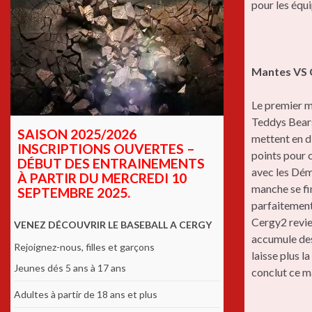
pour les équ
Mantes VS 
Le premier m
Teddys Bear
SAISON 2025/2026
mettent en d
INSCRIPTIONS OUVERTES –
points pour 
DÉBUT DES ENTRAINEMENTS
avec les Dém
À PARTIR DU MERCREDI 10
manche se fin
SEPTEMBRE 2025.
parfaitement 
Cergy2 revie
VENEZ DÉCOUVRIR LE BASEBALL A CERGY
accumule des
Rejoignez-nous, filles et garçons
laisse plus l
Jeunes dés 5 ans à 17 ans
conclut ce m
Adultes à partir de 18 ans et plus