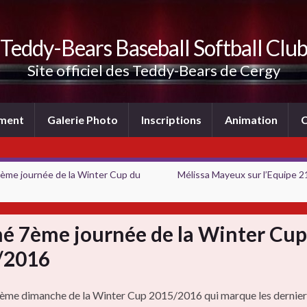
Teddy-Bears Baseball Softball Clu
Site officiel des Teddy-Bears de Cergy
ement
Galerie Photo
Inscriptions
Animation
C
me journée de la Winter Cup du
Mélissa Mayeux sur l’Equipe 21
é 7ème journée de la Winter Cup
/2016
tième dimanche de la Winter Cup 2015/2016 qui marque les dernie