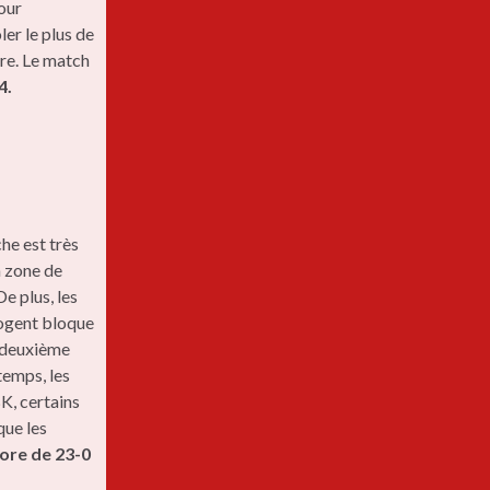
our
er le plus de
tre. Le match
4.
he est très
a zone de
e plus, les
Nogent bloque
a deuxième
temps, les
K, certains
que les
ore de 23-0