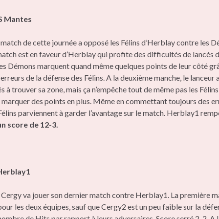
S Mantes
match de cette journée a opposé les Félins d’Herblay contre les 
atch est en faveur d’Herblay qui profite des difficultés de lancés
les Démons marquent quand même quelques points de leur côté gr
erreurs de la défense des Félins. A la deuxième manche, le lanceur 
és à trouver sa zone, mais ça n’empêche tout de même pas les Félins
 marquer des points en plus. Même en commettant toujours des er
 Félins parviennent à garder l’avantage sur le match. Herblay1 remp
un score de 12-3.
Herblay1
e Cergy va jouer son dernier match contre Herblay1. La première 
pour les deux équipes, sauf que Cergy2 est un peu faible sur la déf
nombre de Hits par rapport à leurs adversaires. Score serré 2-2. A