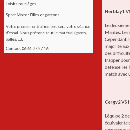
Loisirs tous âges
Herblay1 V
Sport Mixte : Filles et garçons
Le deuxième 
Votre premier entrainement sera votre séance
Mantes. Le m
d’essai. Nous prêtons tout le matériel (gants,
Cependant, 
balles, …).
majorité aux 
Contact 06 61 77 87 16
des difficult
frapper pour
défense, les
match avec
Cergy2 VS 
L’équipe 2 d
équivalente 
surpasse au 