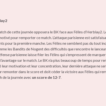
lay2
atch de cette journée opposera le BK face aux Félins d’Herblay2. 
otivé pour remporter ce match. L’attaque parisienne est satisfaisan
nts pour la première manche. Les Félins ne semblent pas du tout inq
mme les Bandits de Nogent des difficultés que rencontre le lanceur
éfense parisienne laisse filer les Félins qui s’empressent de marque
 l’avantage sur le match. Le BK n’a plus beaucoup de temps pour re
 leur motivation et leur concentration, leur dernière attaque ne se
r remonter dans le score et doit céder la victoire aux Félins qui r
h de la journée avec
un score de 12-7
.