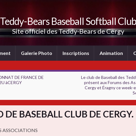
Teddy-Bears Baseball Softball Clu
Site officiel des Teddy-Bears de Cergy
ement
Galerie Photo
Inscriptions
Animation
C
NNAT DE FRANCE DE
Le club de Baseball des Tedd
2U àCERGY
présent aux Forums des As
Cergy et Éragny ce week-e
S
 DE BASEBALL CLUB DE CERGY.
 ASSOCIATIONS