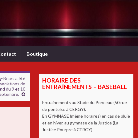
b
ontact
Boutique
y-Bears a été
HORAIRE DES
sociations de
ENTRAÎNEMENTS – BASEBALL
nd du 9 et 10
eptembre.
Entrainements au Stade du Ponceau (50 rue
de pontoise à CERGY).
En GYMNASE (même horaires) en cas de pluie
et en hiver, au gymnase de la Justice (La
Justice Pourpre à CERGY)