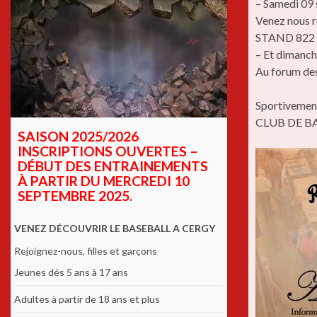
– Samedi 09
Venez nous r
STAND 822 b
– Et dimanch
Au forum de
Sportivemen
CLUB DE B
SAISON 2025/2026
INSCRIPTIONS OUVERTES –
DÉBUT DES ENTRAINEMENTS
À PARTIR DU MERCREDI 10
SEPTEMBRE 2025.
VENEZ DÉCOUVRIR LE BASEBALL A CERGY
Rejoignez-nous, filles et garçons
Jeunes dés 5 ans à 17 ans
Adultes à partir de 18 ans et plus