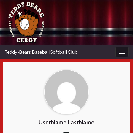
Teddy-Bears Baseball Softball Club
Togg
navig
UserName LastName