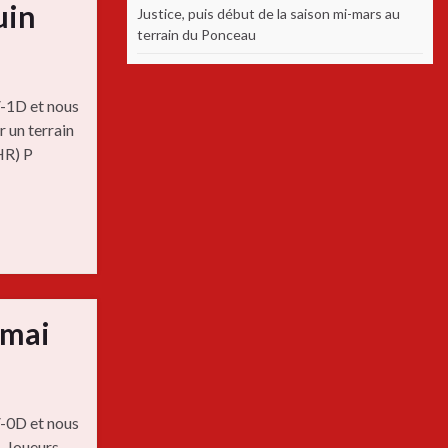
uin
Justice, puis début de la saison mi-mars au
terrain du Ponceau
V-1D et nous
r un terrain
HR) P
 mai
V-0D et nous
. Joueurs