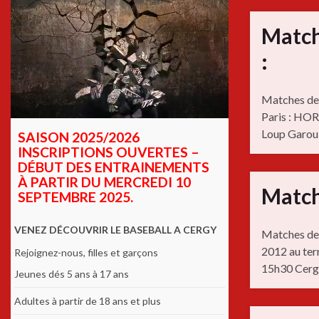
Match
:
Matches de 
Paris : HO
Loup Garou
SAISON 2025/2026
INSCRIPTIONS OUVERTES –
DÉBUT DES ENTRAINEMENTS
À PARTIR DU MERCREDI 10
Match
SEPTEMBRE 2025.
VENEZ DÉCOUVRIR LE BASEBALL A CERGY
Matches de 
2012 au te
Rejoignez-nous, filles et garçons
15h30 Cergy
Jeunes dés 5 ans à 17 ans
Adultes à partir de 18 ans et plus