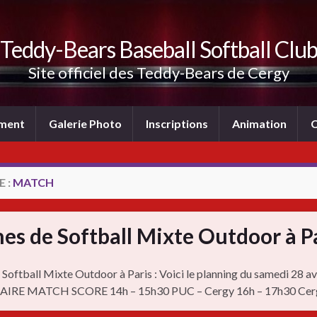
Teddy-Bears Baseball Softball Clu
Site officiel des Teddy-Bears de Cergy
ement
Galerie Photo
Inscriptions
Animation
C
 :
MATCH
es de Softball Mixte Outdoor à Pa
Softball Mixte Outdoor à Paris : Voici le planning du samedi 28 av
RAIRE MATCH SCORE 14h – 15h30 PUC – Cergy 16h – 17h30 Cer