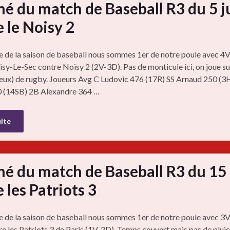
é du match de Baseball R3 du 5 j
 le Noisy 2
e de la saison de baseball nous sommes 1er de notre poule avec 4
sy-Le-Sec contre Noisy 2 (2V-3D). Pas de monticule ici, on joue su
eux) de rugby. Joueurs Avg C Ludovic 476 (17R) SS Arnaud 250 (3
0 (14SB) 2B Alexandre 364 …
uite
é du match de Baseball R3 du 15
 les Patriots 3
e de la saison de baseball nous sommes 1er de notre poule avec 3
re les Patriots 3 de Paris (1V-2D). Temps couvert mais pas de pluie