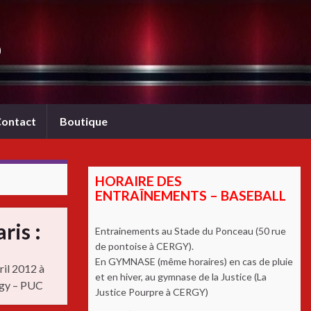
b
ontact
Boutique
HORAIRE DES
ENTRAÎNEMENTS – BASEBALL
ris :
Entrainements au Stade du Ponceau (50 rue
de pontoise à CERGY).
En GYMNASE (même horaires) en cas de pluie
ril 2012 à
et en hiver, au gymnase de la Justice (La
gy – PUC
Justice Pourpre à CERGY)