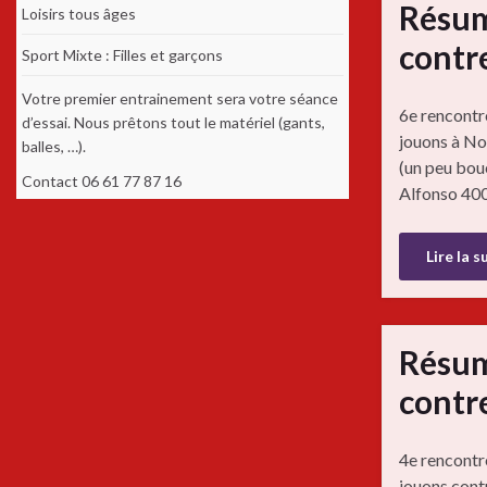
Résum
Loisirs tous âges
contre
Sport Mixte : Filles et garçons
Votre premier entrainement sera votre séance
6e rencontr
d’essai. Nous prêtons tout le matériel (gants,
jouons à Noi
balles, …).
(un peu bou
Contact 06 61 77 87 16
Alfonso 40
Lire la s
Résum
contre
4e rencontr
jouons cont