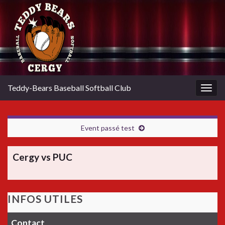
Teddy-Bears Baseball Softball Club
Togg
navig
Event passé test
Cergy vs PUC
INFOS UTILES
Contact