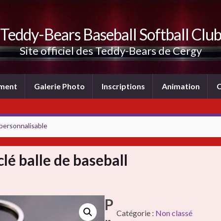
Teddy-Bears Baseball Softball Clu
Site officiel des Teddy-Bears de Cergy
ement
Galerie Photo
Inscriptions
Animation
C
 personnalisable
clé balle de baseball
P
Catégorie :
Non classé