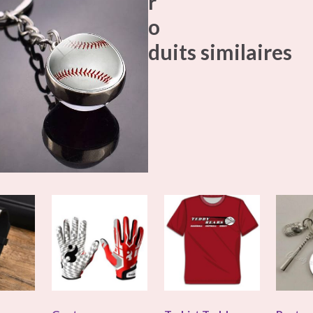
r
o
duits similaires