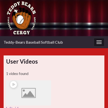
Teddy-Bears Baseball Softball Club
Togg
navig
User Videos
1 video found