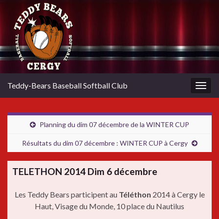
Teddy-Bears Baseball Softball Club
Togg
navig
Planning du dim 07 décembre de la WINTER CUP
Résultats du dim 07 décembre : WINTER CUP à Cergy
TELETHON 2014 Dim 6 décembre
Les Teddy Bears participent au
Téléthon
2014 à Cergy le
Haut, Visage du Monde, 10 place du Nautilus