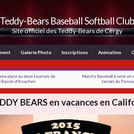
Teddy-Bears Baseball Softball Clu
Site officiel des Teddy-Bears de Cergy
ement
Galerie Photo
Inscriptions
Animation
C
ème place au deux tournois de
Matchs Baseball à venir en
u Bassin d’Arcachon
terrain du Ponce
EDDY BEARS en vacances en Calif