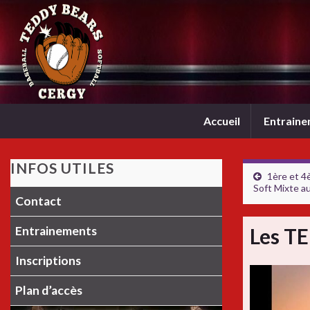
Accueil
Entrain
INFOS UTILES
1ère et 4
Soft Mixte a
Contact
Entrainements
Les T
Inscriptions
Plan d’accès