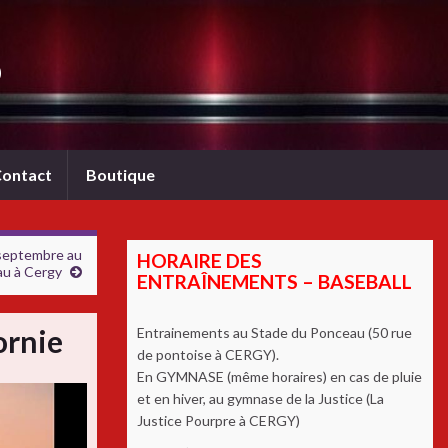
b
ontact
Boutique
 septembre au
HORAIRE DES
au à Cergy
ENTRAÎNEMENTS – BASEBALL
ornie
Entrainements au Stade du Ponceau (50 rue
de pontoise à CERGY).
En GYMNASE (même horaires) en cas de pluie
et en hiver, au gymnase de la Justice (La
Justice Pourpre à CERGY)