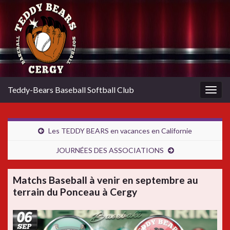
Teddy-Bears Baseball Softball Club
Togg
navig
Les TEDDY BEARS en vacances en Californie
JOURNÉES DES ASSOCIATIONS
Matchs Baseball à venir en septembre au
terrain du Ponceau à Cergy