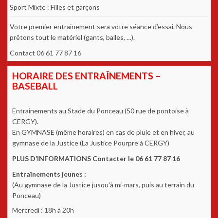
Sport Mixte : Filles et garçons
Votre premier entrainement sera votre séance d’essai. Nous
prêtons tout le matériel (gants, balles, …).
Contact 06 61 77 87 16
HORAIRE DES ENTRAÎNEMENTS –
BASEBALL
Entrainements au Stade du Ponceau (50 rue de pontoise à
CERGY).
En GYMNASE (même horaires) en cas de pluie et en hiver, au
gymnase de la Justice (La Justice Pourpre à CERGY)
PLUS D’INFORMATIONS Contacter le 06 61 77 87 16
Entraînements jeunes :
(Au gymnase de la Justice jusqu'à mi-mars, puis au terrain du
Ponceau)
Mercredi : 18h à 20h