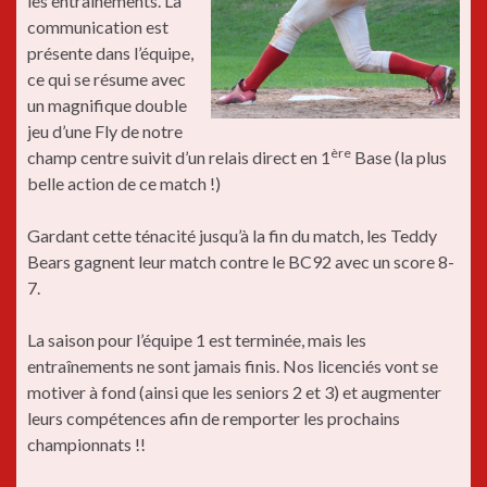
les entraînements. La
communication est
présente dans l’équipe,
ce qui se résume avec
un magnifique double
jeu d’une Fly de notre
ère
champ centre suivit d’un relais direct en 1
Base (la plus
belle action de ce match !)
Gardant cette ténacité jusqu’à la fin du match, les Teddy
Bears gagnent leur match contre le BC92 avec un score 8-
7.
La saison pour l’équipe 1 est terminée, mais les
entraînements ne sont jamais finis. Nos licenciés vont se
motiver à fond (ainsi que les seniors 2 et 3) et augmenter
leurs compétences afin de remporter les prochains
championnats !!