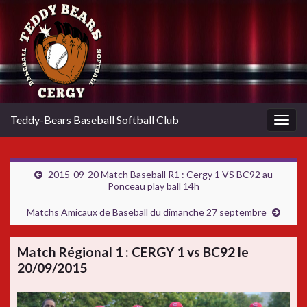
Teddy-Bears Baseball Softball Club
Togg
navig
2015-09-20 Match Baseball R1 : Cergy 1 VS BC92 au
Ponceau play ball 14h
Matchs Amicaux de Baseball du dimanche 27 septembre
Match Régional 1 : CERGY 1 vs BC92 le
20/09/2015