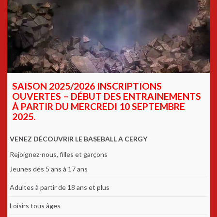
SAISON 2025/2026 INSCRIPTIONS
OUVERTES – DÉBUT DES ENTRAINEMENTS
À PARTIR DU MERCREDI 10 SEPTEMBRE
2025.
VENEZ DÉCOUVRIR LE BASEBALL A CERGY
Rejoignez-nous, filles et garçons
Jeunes dés 5 ans à 17 ans
Adultes à partir de 18 ans et plus
Loisirs tous âges