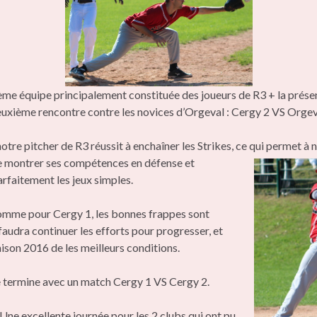
me équipe principalement constituée des joueurs de R3 + la présenc
deuxième rencontre contre les novices d’Orgeval : Cergy 2 VS Orgev
notre pitcher de R3 réussit à enchaîner les Strikes, ce qui permet à 
 montrer ses compétences en défense et
arfaitement les jeux simples.
comme pour Cergy 1, les bonnes frappes sont
 faudra continuer les efforts pour progresser, et
ison 2016 de les meilleurs conditions.
e termine avec un match Cergy 1 VS Cergy 2.
Une excellente journée pour les 2 clubs qui ont pu