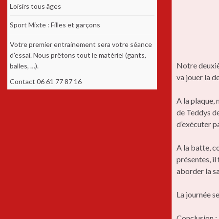
Loisirs tous âges
Sport Mixte : Filles et garçons
Votre premier entrainement sera votre séance
d’essai. Nous prêtons tout le matériel (gants,
Notre deuxiè
balles, …).
va jouer la 
Contact 06 61 77 87 16
A la plaque, 
de Teddys de
d’exécuter p
A la batte, 
présentes, il
aborder la sa
La journée s
Conclusion : 