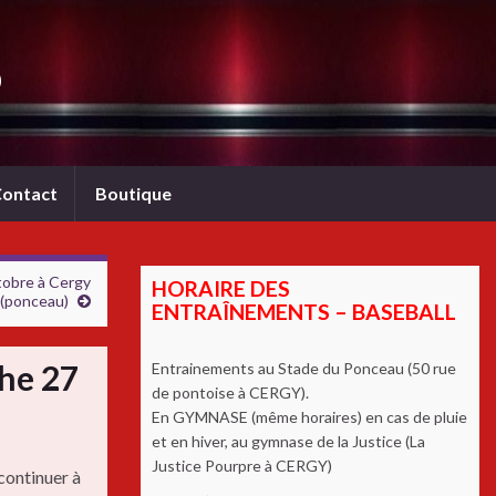
b
ontact
Boutique
ctobre à Cergy
HORAIRE DES
(ponceau)
ENTRAÎNEMENTS – BASEBALL
he 27
Entrainements au Stade du Ponceau (50 rue
de pontoise à CERGY).
En GYMNASE (même horaires) en cas de pluie
et en hiver, au gymnase de la Justice (La
Justice Pourpre à CERGY)
continuer à