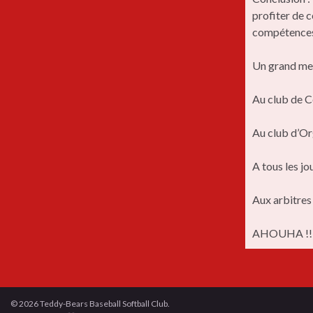
profiter de c
compétences 
Un grand mer
Au club de C
Au club d’Or
A tous les jo
Aux arbitres
AHOU
© 2026 Teddy-Bears Baseball Softball Club.