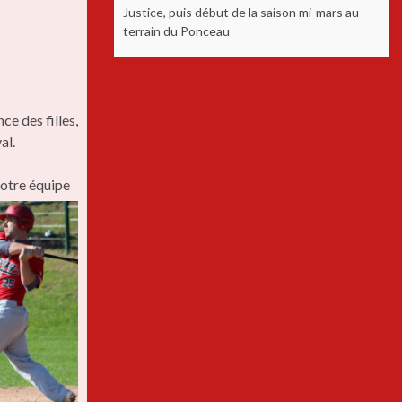
Justice, puis début de la saison mi-mars au
terrain du Ponceau
e des filles,
al.
notre é
quipe