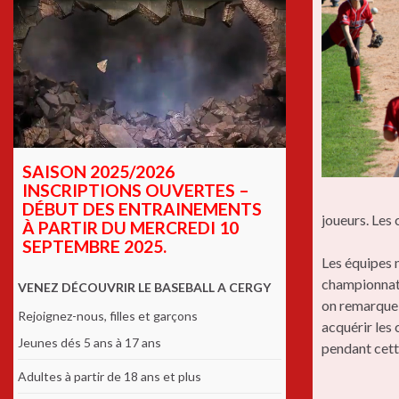
SAISON 2025/2026
INSCRIPTIONS OUVERTES –
DÉBUT DES ENTRAINEMENTS
joueurs. Les 
À PARTIR DU MERCREDI 10
SEPTEMBRE 2025.
Les équipes n
championnat 
VENEZ DÉCOUVRIR LE BASEBALL A CERGY
on remarque 
Rejoignez-nous, filles et garçons
acquérir les
Jeunes dés 5 ans à 17 ans
pendant cett
Adultes à partir de 18 ans et plus