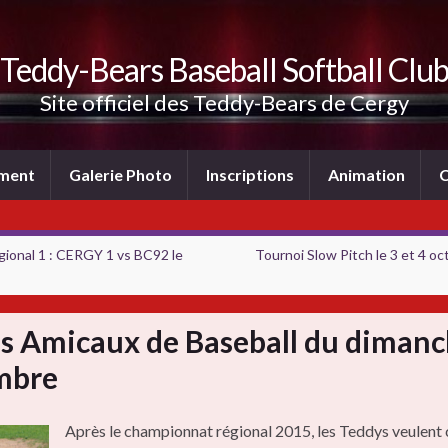
Teddy-Bears Baseball Softball Clu
Site officiel des Teddy-Bears de Cergy
ement
Galerie Photo
Inscriptions
Animation
C
ional 1 : CERGY 1 vs BC92 le
Tournoi Slow Pitch le 3 et 4 o
s Amicaux de Baseball du dimanc
mbre
Après le championnat régional 2015, les Teddys veulent 