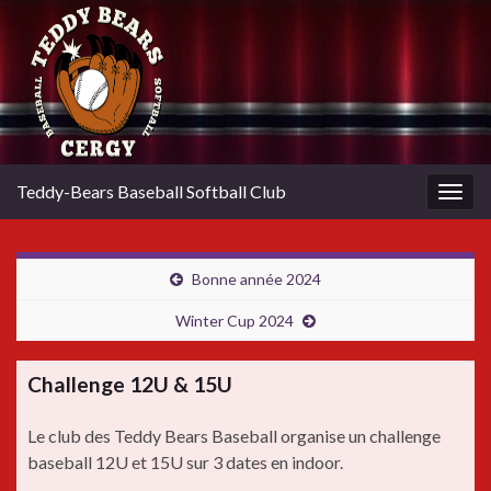
Teddy-Bears Baseball Softball Club
Togg
navig
Bonne année 2024
Winter Cup 2024
Challenge 12U & 15U
Le club des Teddy Bears Baseball organise un challenge
baseball 12U et 15U sur 3 dates en indoor.