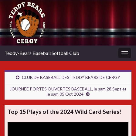
Teddy-Bears Baseball Softball Club
Togg
navig
CLUB DE BASEBALL DES TEDDY BEARS DE CERGY
JOURNÉE PORTES OUVERTES BASEBALL, le sam 28 Sept et
le sam 05 Oct 2024
Top 15 Plays of the 2024 Wild Card Series!