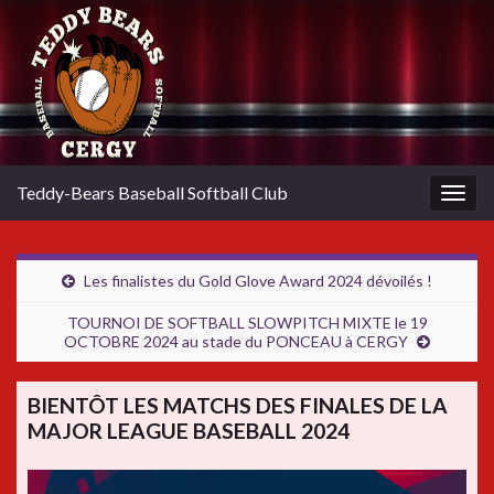
Teddy-Bears Baseball Softball Club
Togg
navig
Les finalistes du Gold Glove Award 2024 dévoilés !
TOURNOI DE SOFTBALL SLOWPITCH MIXTE le 19
OCTOBRE 2024 au stade du PONCEAU à CERGY
BIENTÔT LES MATCHS DES FINALES DE LA
MAJOR LEAGUE BASEBALL 2024