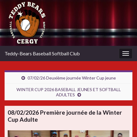
Teddy-Bears Baseball Softball Club
Togg
navig
07/02/26 Deuxième journée Winter Cup jeune
WINTER CUP 2026 BASEBALL JEUNES ET SOFTBALL
ADULTES
08/02/2026 Première journée de la Winter
Cup Adulte