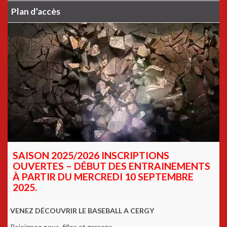
Plan d’accès
SAISON 2025/2026 INSCRIPTIONS
OUVERTES – DÉBUT DES ENTRAINEMENTS
À PARTIR DU MERCREDI 10 SEPTEMBRE
2025.
VENEZ DÉCOUVRIR LE BASEBALL A CERGY
Rejoignez-nous, filles et garçons