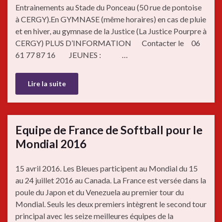
Entrainements au Stade du Ponceau (50 rue de pontoise
à CERGY).En GYMNASE (même horaires) en cas de pluie
et en hiver, au gymnase de la Justice (La Justice Pourpre à
CERGY) PLUS D’INFORMATION Contacter le 06
61 77 87 16 JEUNES : …
Lire la suite
Equipe de France de Softball pour le
Mondial 2016
15 avril 2016. Les Bleues participent au Mondial du 15
au 24 juillet 2016 au Canada. La France est versée dans la
poule du Japon et du Venezuela au premier tour du
Mondial. Seuls les deux premiers intègrent le second tour
principal avec les seize meilleures équipes de la