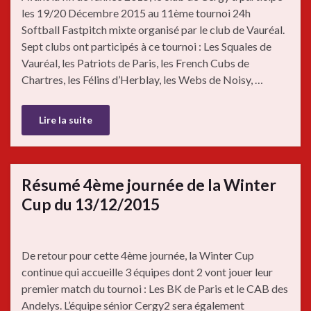
les 19/20 Décembre 2015 au 11ème tournoi 24h
Softball Fastpitch mixte organisé par le club de Vauréal.
Sept clubs ont participés à ce tournoi : Les Squales de
Vauréal, les Patriots de Paris, les French Cubs de
Chartres, les Félins d’Herblay, les Webs de Noisy, …
Lire la suite
Résumé 4ème journée de la Winter
Cup du 13/12/2015
De retour pour cette 4ème journée, la Winter Cup
continue qui accueille 3 équipes dont 2 vont jouer leur
premier match du tournoi : Les BK de Paris et le CAB des
Andelys. L’équipe sénior Cergy2 sera également