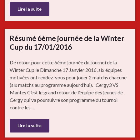
Lire la suite
Résumé 6ème journée de la Winter
Cup du 17/01/2016
De retour pour cette 6ème journée du tournoi de la
Winter Cup le Dimanche 17 Janvier 2016, six équipes
motivées ont rendez-vous pour jouer 2 matchs chacune
(six matchs au programme aujourd’hui). Cergy3 VS
Mantes C’est le grand retour de l’équipe des jeunes de
Cergy qui va poursuivre son programme du tournoi
contre les …
Lire la suite