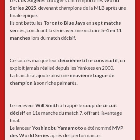
Les
Los Angeles Dodgers
ont remporté les
World
Series 2025
, devenant champions de la MLB après une
finale épique.
Ils ont battu les
Toronto Blue Jays
en
sept matchs
serrés
, concluant la série avec une victoire
5-4 en 11
manches
lors du match décisif.
Ce succès marque leur
deuxième titre consécutif
, un
exploit jamais réalisé depuis les Yankees en 2000.
La franchise ajoute ainsi une
neuvième bague de
champion
à son riche palmarès.
Le receveur
Will Smith
a frappé le
coup de circuit
décisif
en 11e manche du match 7, offrant l’avantage
final.
Le lanceur
Yoshinobu Yamamoto
a été nommé
MVP
des World Series
après des performances