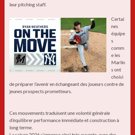
leur pitching staff.
Certai
nes
équipe
s
comm
e les
Marlin
s ont
choisi
de préparer l’avenir en échangeant des joueurs contre de
jeunes prospects prometteurs.
Ces mouvements traduisent une volonté générale
d’équilibrer performance immédiate et construction à
long terme.
La saison 2026 s’annonce ainsi très ouverte, avec des